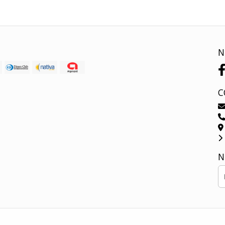
N
C
N