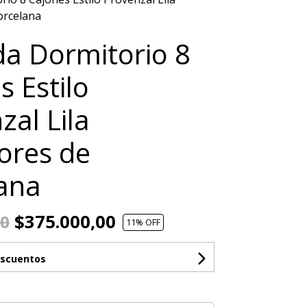
orcelana
a Dormitorio 8
s Estilo
zal Lila
ores de
ana
$375.000,00
00
11
% OFF
escuentos