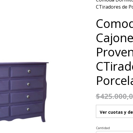
CTiradores de P
Comod
Cajone
Proven
CTirad
Porcel
$425.000,
Ver cuotas y d
Cantidad