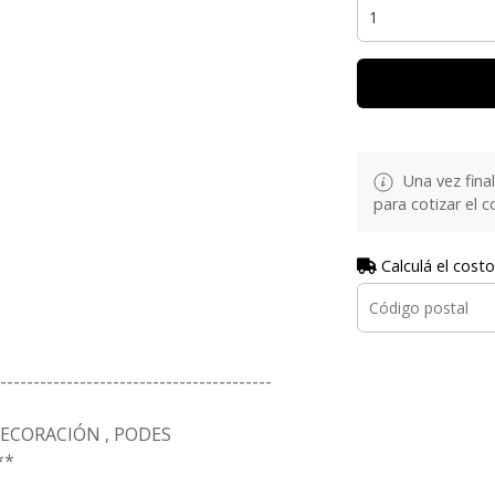
Una vez fina
para cotizar el 
Calculá el costo
-----------------------------------------
ECORACIÓN , PODES
**