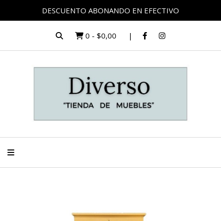
DESCUENTO ABONANDO EN EFECTIVO
0
-
$0,00