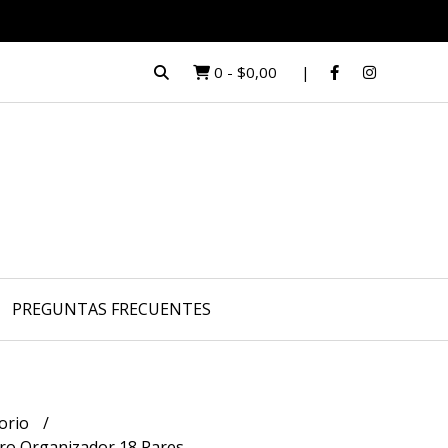
0
-
$0,00
PREGUNTAS FRECUENTES
orio
ro Organizador 18 Pares