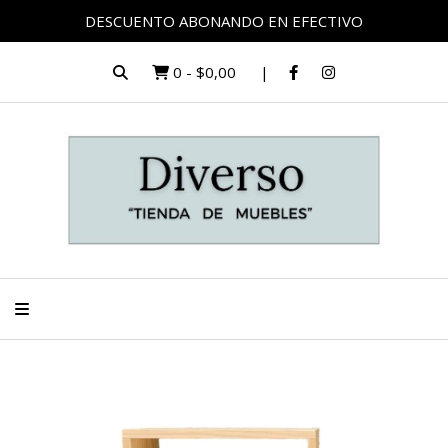
DESCUENTO ABONANDO EN EFECTIVO
0
-
$0,00