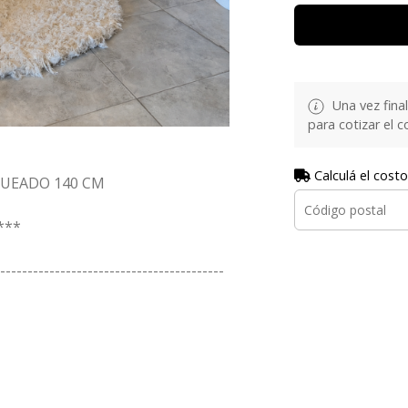
Una vez fina
para cotizar el 
Calculá el costo
QUEADO 140 CM
***
-----------------------------------------