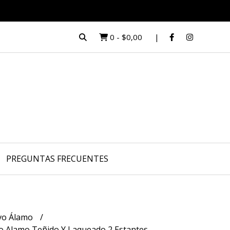
0
-
$0,00
PREGUNTAS FRECUENTES
ivo Álamo
 Alamo Teñido Y Laqueado 2 Estantes