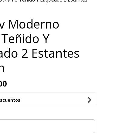
Tv Moderno
Teñido Y
do 2 Estantes
m
00
escuentos