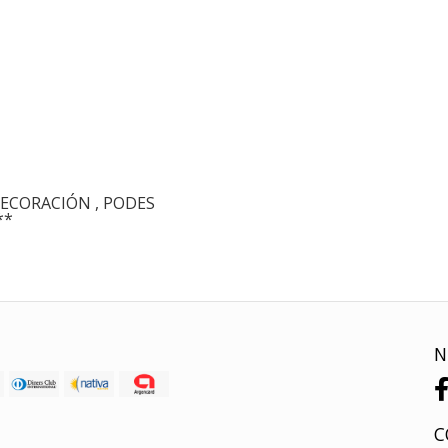
ECORACIÓN , PODES
**
N
C