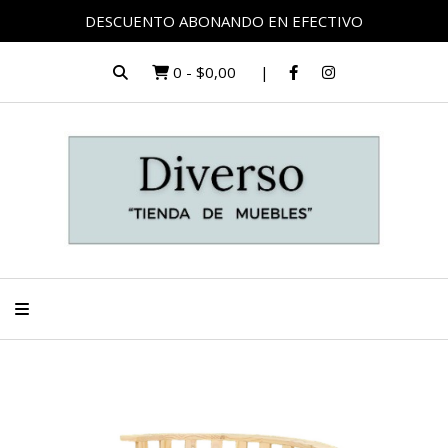
DESCUENTO ABONANDO EN EFECTIVO
0
-
$0,00