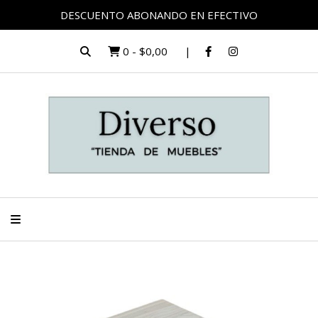
DESCUENTO ABONANDO EN EFECTIVO
0
-
$0,00