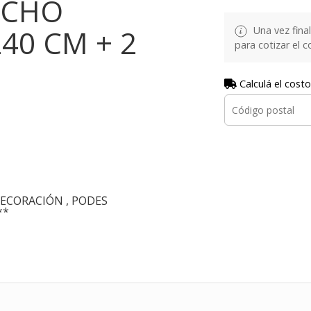
NCHO
240 CM + 2
Una vez fina
para cotizar el 
Calculá el costo
ECORACIÓN , PODES
**