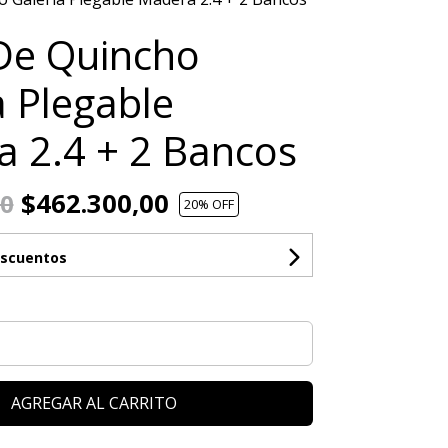
De Quincho
a Plegable
 2.4 + 2 Bancos
$462.300,00
00
20
% OFF
escuentos
AGREGAR AL CARRITO