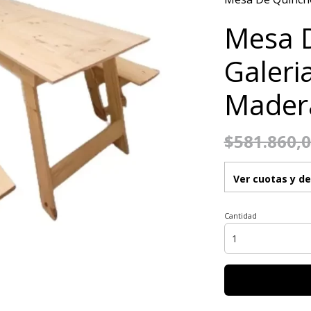
Mesa 
Galeri
Madera
$581.860,
Ver cuotas y d
Cantidad