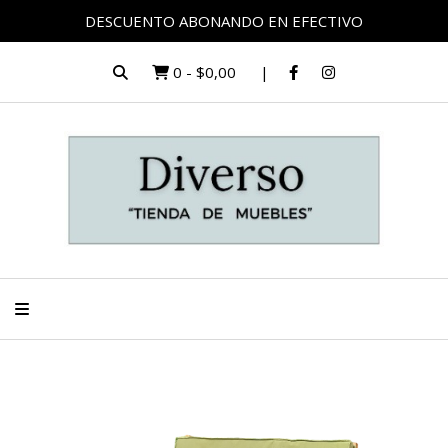
DESCUENTO ABONANDO EN EFECTIVO
0
-
$0,00